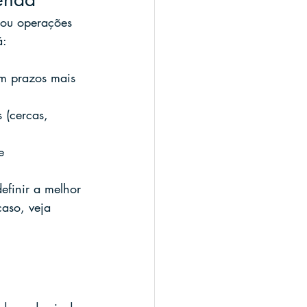
l ou operações 
á:
om prazos mais 
 (cercas, 
e 
efinir a melhor 
aso, veja 