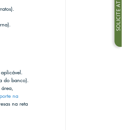
SOLICITE ATENDIMENTO
ratos).
rna).
aplicável.
ia do banco).
 área, 
porte na 
resas na reta 