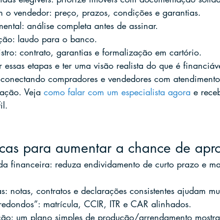
o vendedor: preço, prazos, condições e garantias.
ental: análise completa antes de assinar.
ação: laudo para o banco.
istro: contrato, garantias e formalização em cartório.
r essas etapas e ter uma visão realista do que é financi
onectando compradores e vendedores com atendimento c
iação. Veja 
como falar com um especialista agora
 e rece
il.
ticas para aumentar a chance de ap
da financeira: reduza endividamento de curto prazo e ma
as: notas, contratos e declarações consistentes ajudam mu
“redondos”: matrícula, CCIR, ITR e CAR alinhados.
ção: um plano simples de produção/arrendamento mostra 