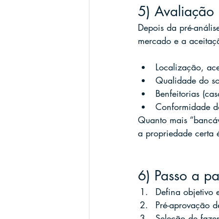
5) Avaliação 
Depois da pré-análise
mercado e a aceitaç
Localização, aces
Qualidade do sol
Benfeitorias (cas
Conformidade do
Quanto mais “bancável
a propriedade certa 
6) Passo a p
Defina objetivo 
Pré-aprovação d
Seleção de faze