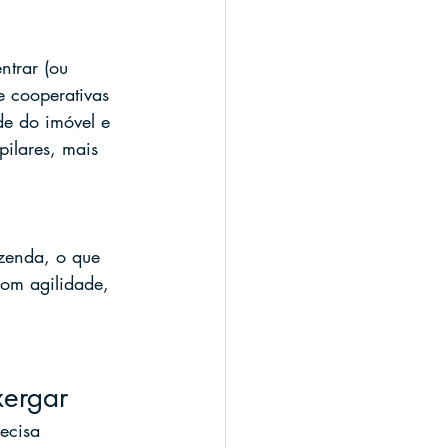
trar (ou 
e cooperativas 
de do imóvel e 
ilares, mais 
zenda, o que 
m agilidade, 
xergar
ecisa 