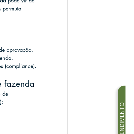
da pode vir de 
m permuta 
 de aprovação.
renda.
s (compliance).
e fazenda
 de 
):