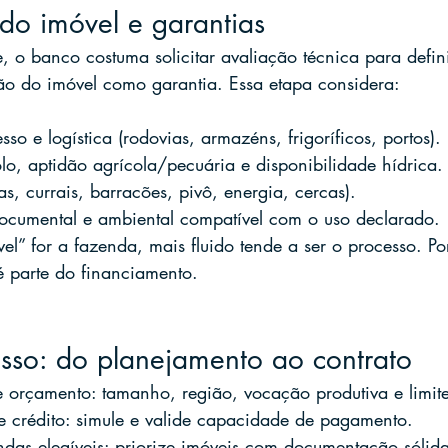
do imóvel e garantias
, o banco costuma solicitar avaliação técnica para defini
ão do imóvel como garantia. Essa etapa considera:
so e logística (rodovias, armazéns, frigoríficos, portos).
o, aptidão agrícola/pecuária e disponibilidade hídrica.
as, currais, barracões, pivô, energia, cercas).
cumental e ambiental compatível com o uso declarado.
” for a fazenda, mais fluido tende a ser o processo. Por
é parte do financiamento.
asso: do planejamento ao contrato
e orçamento: tamanho, região, vocação produtiva e limit
e crédito: simule e valide capacidade de pagamento.
ndas elegíveis: priorize imóveis com documentação sólida