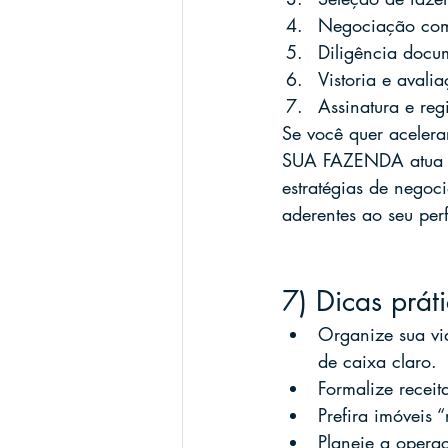
Negociação com 
Diligência docum
Vistoria e avali
Assinatura e reg
Se você quer acelera
SUA FAZENDA atua c
estratégias de negoc
aderentes ao seu perf
7) Dicas prá
Organize sua vi
de caixa claro.
Formalize receit
Prefira imóveis 
Planeje a opera