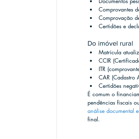
Documentos pess
Comprovantes de 
Comprovação de
Certidões e decla
Do imóvel rural
Matrícula atuali
CCIR (Certificad
ITR (comprovantes
CAR (Cadastro Am
Certidões negati
É comum o financiame
pendências fiscais o
análise documental e
final.