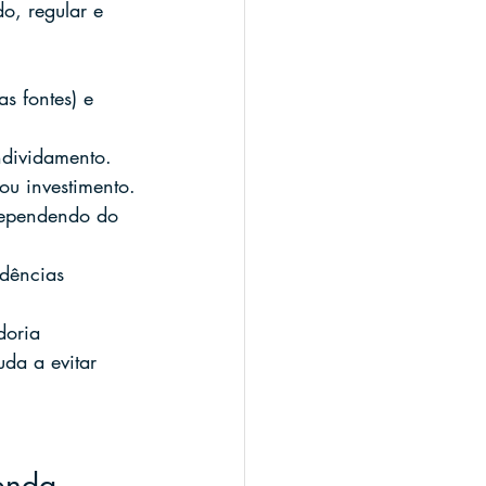
o, regular e 
s fontes) e 
ndividamento.
ou investimento.
 dependendo do 
dências 
doria 
uda a evitar 
zenda