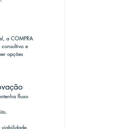
ável, a COMPRA 
onsultivo e 
ber opções 
rovação
ntenha fluxo 
ito.
viabilidade.