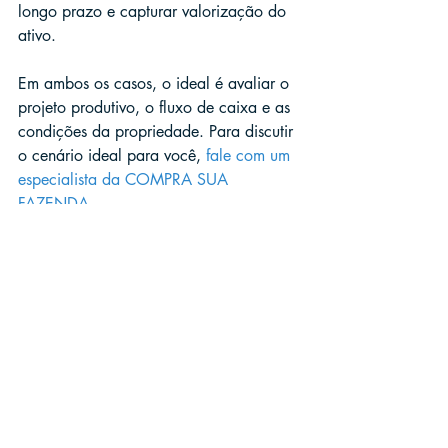
longo prazo e capturar valorização do 
ativo.
Em ambos os casos, o ideal é avaliar o 
projeto produtivo, o fluxo de caixa e as 
condições da propriedade. Para discutir 
o cenário ideal para você, 
fale com um 
especialista da COMPRA SUA 
FAZENDA
.
Checklist rápido antes de 
fazer uma proposta
O imóvel atende seu objetivo 
(produção, logística, escala e 
região)?
Você viu a propriedade e validou 
pontos críticos (água, acesso, 