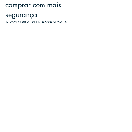
comprar com mais 
segurança
A COMPRA SUA FAZENDA é 
especializada em intermediação de 
compra, venda e arrendamento de 
fazendas e propriedades rurais em todo 
o Brasil. O atendimento é consultivo, 
com foco em alinhar objetivo do 
comprador, perfil de risco, potencial 
produtivo e segurança documental — 
para que a negociação avance com 
clareza do começo ao fim.
Conexão direta entre compradores 
e vendedores, com negociação 
estruturada.
Curadoria de oportunidades 
agrícolas, pecuárias, florestais e de 