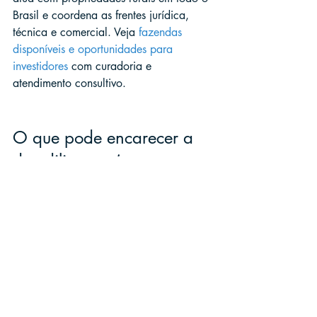
Brasil e coordena as frentes jurídica, 
técnica e comercial. Veja 
fazendas 
disponíveis e oportunidades para 
investidores
 com curadoria e 
atendimento consultivo.
O que pode encarecer a 
due diligence (e como se 
antecipar)
Mais de uma matrícula (ou histórico 
dominial confuso): aumenta 
consultas e análises.
Sobreposição/área divergente: 
pode exigir campo, retificação e 
novo georreferenciamento.
CAR com pendências ou passivo 