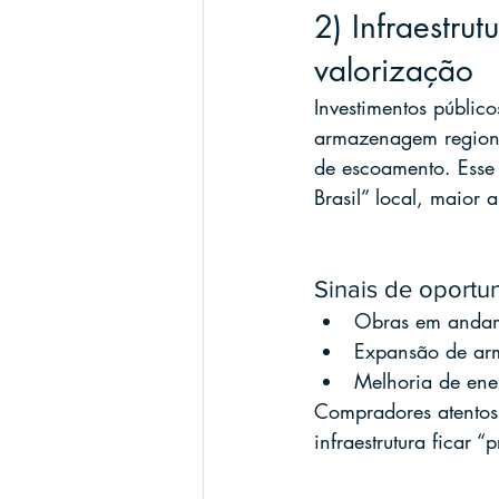
2) Infraestrut
valorização
Investimentos público
armazenagem regiona
de escoamento. Esse 
Brasil” local, maior
Sinais de oportu
Obras em andame
Expansão de arm
Melhoria de ener
Compradores atentos 
infraestrutura ficar 