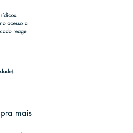
rídicos. 
mo acesso a 
rcado reage 
idade).
mpra mais 