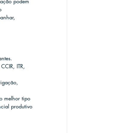
lização podem 
o 
anhar, 
antes.
CCIR, ITR, 
rigação, 
o melhor tipo 
ncial produtivo 