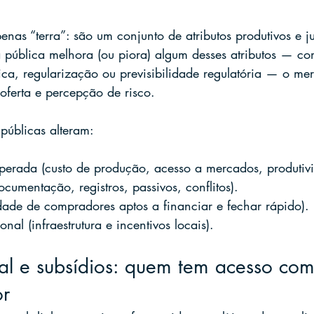
nas “terra”: são um conjunto de atributos produtivos e ju
pública melhora (ou piora) algum desses atributos — co
tica, regularização ou previsibilidade regulatória — o me
ferta e percepção de risco.
 públicas alteram:
sperada (custo de produção, acesso a mercados, produtiv
ocumentação, registros, passivos, conflitos).
dade de compradores aptos a financiar e fechar rápido).
onal (infraestrutura e incentivos locais).
ral e subsídios: quem tem acesso co
or