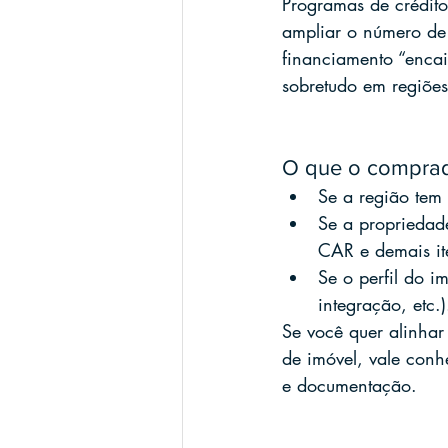
Programas de crédito
ampliar o número d
financiamento “enca
sobretudo em regiões
O que o comprad
Se a região tem 
Se a propriedad
CAR e demais it
Se o perfil do im
integração, etc.)
Se você quer alinhar
de imóvel, vale conh
e documentação.