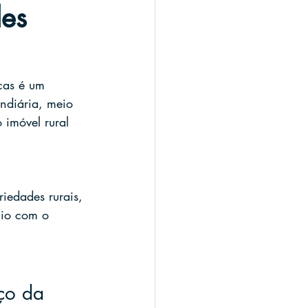
des
cas é um 
undiária, meio 
 imóvel rural 
riedades rurais, 
cio com o 
ço da 