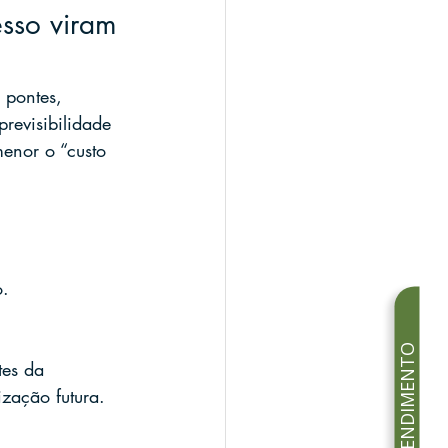
esso viram 
 pontes, 
revisibilidade 
enor o “custo 
o.
tes da 
ização futura.