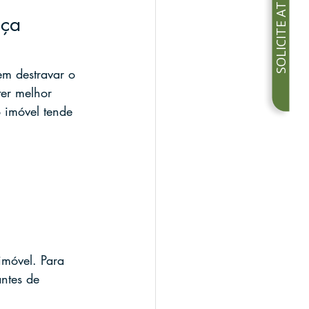
SOLICITE ATENDIMENTO
nça 
em destravar o 
er melhor 
 imóvel tende 
móvel. Para 
antes de 