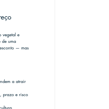
reço 
 vegetal e 
o de uma 
desconto — mas 
ndem a atrair 
, prazo e risco 
ultura, 