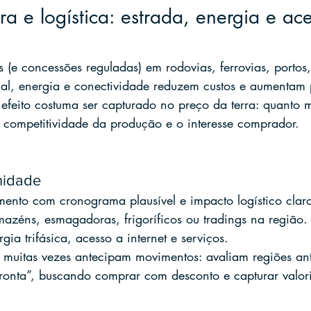
ura e logística: estrada, energia e ac
s (e concessões reguladas) em rodovias, ferrovias, portos,
l, energia e conectividade reduzem custos e aumentam p
efeito costuma ser capturado no preço da terra: quanto m
 a competitividade da produção e o interesse comprador.
nidade
nto com cronograma plausível e impacto logístico clar
azéns, esmagadoras, frigoríficos ou tradings na região.
gia trifásica, acesso a internet e serviços.
muitas vezes antecipam movimentos: avaliam regiões an
“pronta”, buscando comprar com desconto e capturar valor