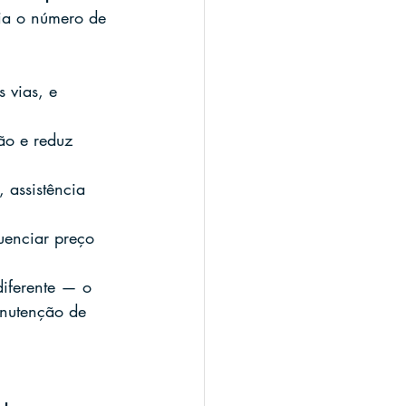
ia o número de 
 vias, e 
ão e reduz 
 assistência 
luenciar preço 
iferente — o 
anutenção de 