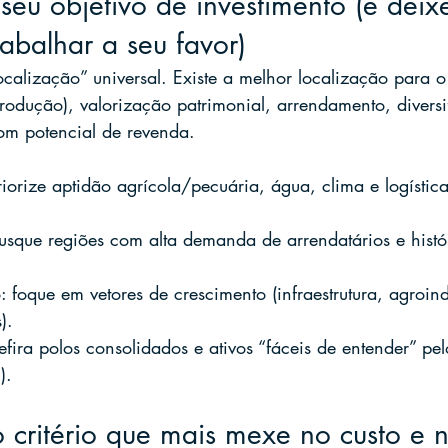
seu objetivo de investimento (e deix
rabalhar a seu favor)
ocalização” universal. Existe a melhor localização para o
rodução), valorização patrimonial, arrendamento, diversi
com potencial de revenda.
riorize aptidão agrícola/pecuária, água, clima e logístic
usque regiões com alta demanda de arrendatários e histó
: foque em vetores de crescimento (infraestrutura, agroind
).
refira polos consolidados e ativos “fáceis de entender” p
).
 o critério que mais mexe no custo e 