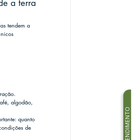
de a terra 
das tendem a 
cnicos 
eração.
afé, algodão, 
rtante: quanto 
condições de 