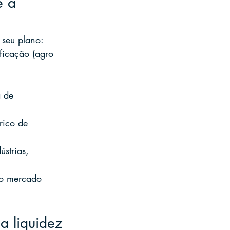
e a 
 seu plano: 
ficação (agro 
a de 
rico de 
ústrias, 
elo mercado 
na liquidez