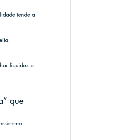
ilidade tende a 
ita.
ar liquidez e 
ma” que 
ossistema 