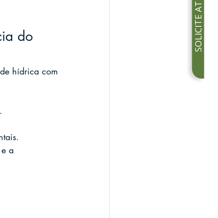
SOLICITE ATENDIMENTO
cia do 
ade hídrica com 
.
tais.
 e a 