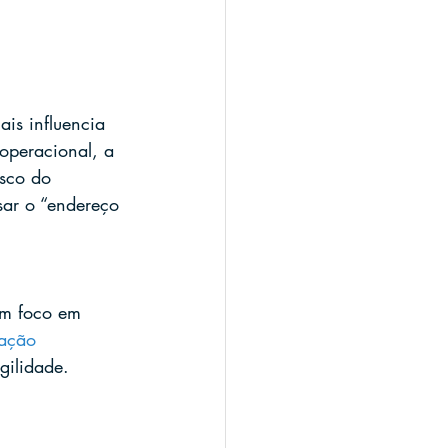
is influencia 
 operacional, a 
isco do 
sar o “endereço 
om foco em 
ação 
gilidade.