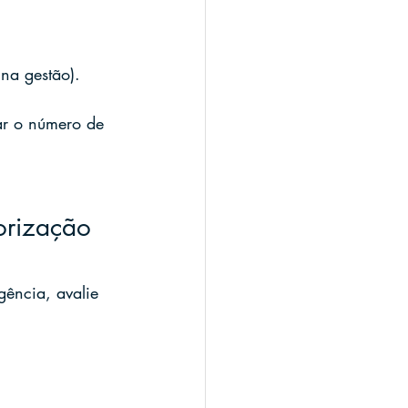
 na gestão).
ar o número de 
orização 
ência, avalie 