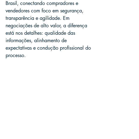
Brasil, conectando compradores e 
vendedores com foco em segurança, 
transparência e agilidade. Em 
negociações de alto valor, a diferença 
está nos detalhes: qualidade das 
informações, alinhamento de 
expectativas e condução profissional do 
processo.
Se você quer encontrar uma fazenda 
com infraestrutura pronta (ou comparar 
opções com diferentes níveis de 
implantação), fale com quem vive o 
mercado rural todos os dias: 
fale com a 
equipe e encontre sua fazenda
.
Conclusão: infraestrutura 