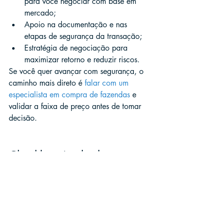
para você negociar com base em 
mercado;
Apoio na documentação e nas 
etapas de segurança da transação;
Estratégia de negociação para 
maximizar retorno e reduzir riscos.
Se você quer avançar com segurança, o 
caminho mais direto é 
falar com um 
especialista em compra de fazendas
 e 
validar a faixa de preço antes de tomar 
decisão.
Checklist rápido do 
comprador (antes de fazer 
proposta)
Preço por hectare está coerente 
com comparáveis?