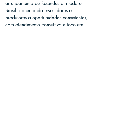
arrendamento de fazendas em todo o 
Brasil, conectando investidores e 
produtores a oportunidades consistentes, 
com atendimento consultivo e foco em 
segurança, transparência e agilidade.
Da triagem do imóvel à validação 
documental e apoio na negociação, a 
empresa estrutura o processo para 
reduzir riscos e aumentar o retorno do 
negócio — especialmente para quem 
está buscando arrendar com visão de 
compra.
Se você quer avançar com segurança, 
solicite 
uma consultoria para 
arrendamento e compra
 e receba 
orientação do início ao fechamento.