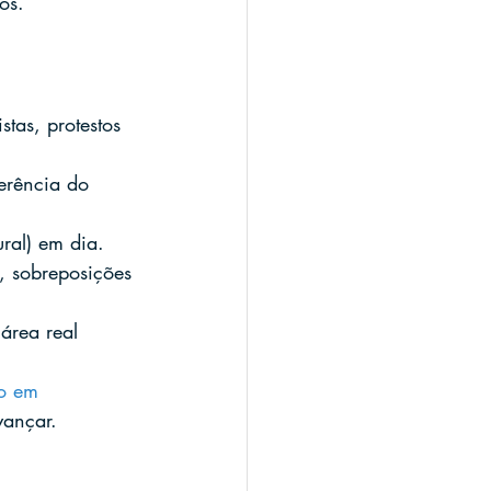
os.
stas, protestos 
erência do 
ural) em dia.
, sobreposições 
área real 
do em 
vançar.