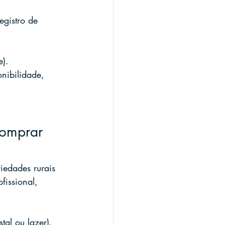
egistro de 
e).
nibilidade, 
omprar 
dades rurais 
issional, 
tal ou lazer).