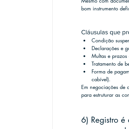
Mesmo com documenta
bom instrumento defi
Cláusulas que p
Condição suspen
Declarações e ga
Multas e prazos 
Tratamento de be
Forma de pagame
cabível).
Em negociações de al
para estruturar as co
6) Registro é