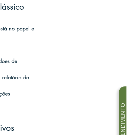
lássico 
stá no papel e 
idões de 
relatório de 
ções 
ivos 