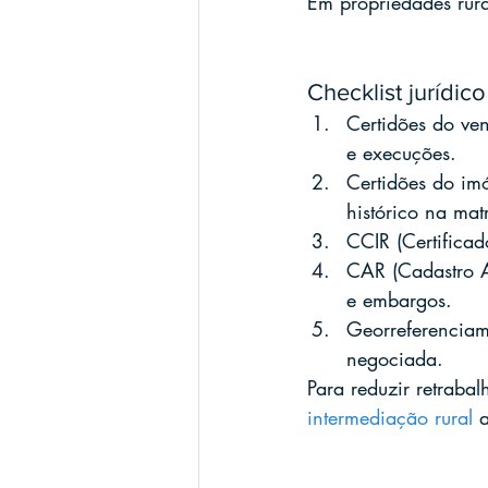
Em propriedades rura
Checklist jurídic
Certidões do vend
e execuções.
Certidões do imó
histórico na matr
CCIR (Certificad
CAR (Cadastro Am
e embargos.
Georreferenciame
negociada.
Para reduzir retraba
intermediação rural
 