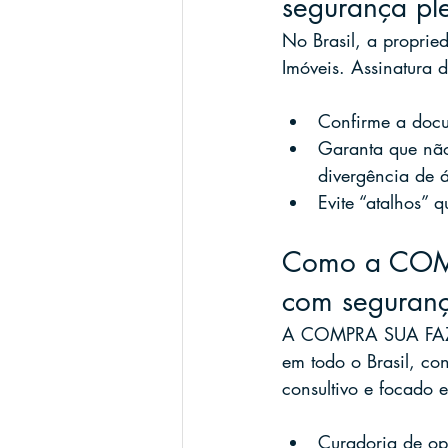
segurança pl
No Brasil, a propried
Imóveis. Assinatura de
Confirme a docum
Garanta que não
divergência de á
Evite “atalhos” 
Como a COMP
com seguran
A COMPRA SUA FAZEN
em todo o Brasil, co
consultivo e focado 
Curadoria de opo