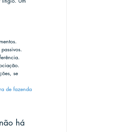
litígio. Um 
mentos.
 passivos.
ferência.
gociação.
ões, se 
ra de fazenda
 não há 