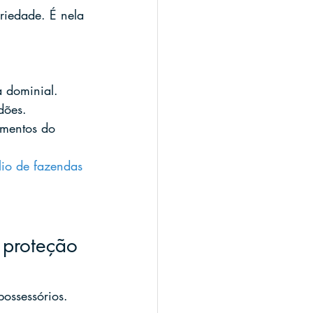
riedade. É nela 
 
a dominial.
dões.
mentos do 
lio de fazendas 
 proteção 
possessórios. 