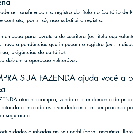
ena
ade se transfere com o registro do título no Cartório de R
 contrato, por si só, não substitui o registro.
entação para lavratura de escritura (ou título equivalent
 haverá pendências que impeçam o registro (ex.: indispo
rea, exigências do cartório).
que deixem a operação vulnerável.
RA SUA FAZENDA ajuda você a c
ça
DA atua na compra, venda e arrendamento de proprie
nectando compradores e vendedores com um processo prof
em segurança.
rtunidades alinhadas ao seu perfil (agro, pecuária, flores