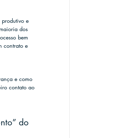
 produtivo e 
maioria dos 
rocesso bem 
 contrato e 
urança e como 
ro contato ao 
nto” do 