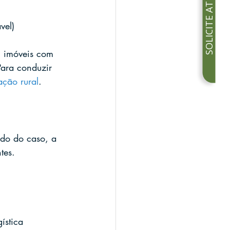
SOLICITE ATENDIMENTO
vel)
u imóveis com 
Para conduzir 
ação rural
.
ndo do caso, a 
tes.
ística 