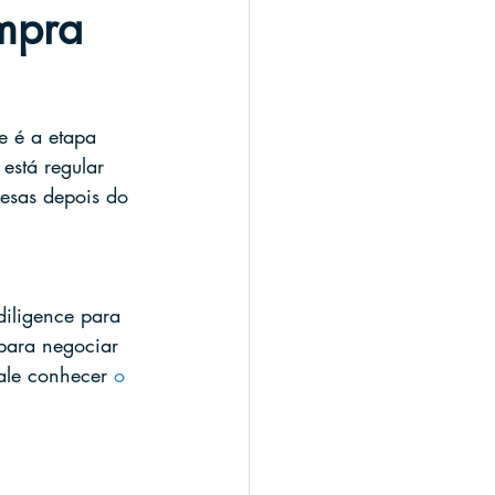
ompra
e é a etapa 
está regular 
resas depois do 
diligence para 
para negociar 
ale conhecer 
o 