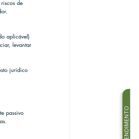
 riscos de 
dor.
o aplicável)
iar, levantar 
sto jurídico 
te passivo 
as.