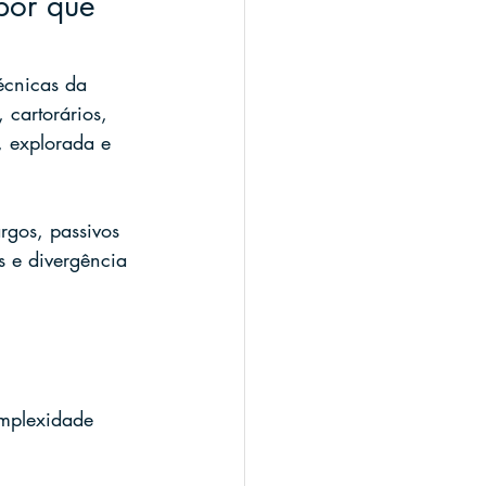
por que 
écnicas da 
 cartorários, 
, explorada e 
rgos, passivos 
s e divergência 
omplexidade 