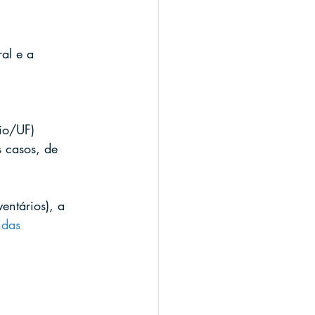
al e a 
rio/UF)
s casos, de 
entários), a 
ndas 