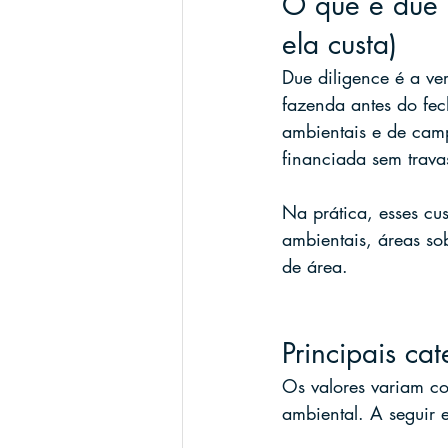
O que é due 
ela custa)
Due diligence é a ve
fazenda antes do fech
ambientais e de camp
financiada sem trava
Na prática, esses cu
ambientais, áreas so
de área.
Principais ca
Os valores variam c
ambiental. A seguir 