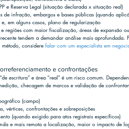
 e Reserva Legal (situação declarada x situação real)
s de infração, embargos e bases públicas (quando aplicá
o e, em alguns casos, plano de regularização
e regiões com maior fiscalização, áreas de expansão o
a recente tendem a demandar análise mais aprofundada. 
 método, considere 
falar com um especialista em negoci
eorreferenciamento e confrontações
 “de escritura” e área “real” é um risco comum. Depende
 medição, checagem de marcos e validação de confrontan
pográfico (campo)
, vértices, confrontações e sobreposições
nto (quando exigido para atos registrais específicos)
da e mais remota a localização, maior o impacto de log