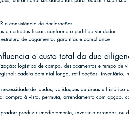
s, entram análises adicionais para reduzir risco fiscal e
TR e consistência de declarações
os e certidões fiscais conforme o perfil do vendedor
 estrutura de pagamento, garantias e compliance
fluencia o custo total da due dilige
ização: logística de campo, deslocamentos e tempo de vi
istral: cadeia dominial longa, retificações, inventário, m
 necessidade de laudos, validações de áreas e histórico 
o: compra à vista, permuta, arrendamento com opção, co
rador: produzir imediatamente, investir e arrendar, ou d