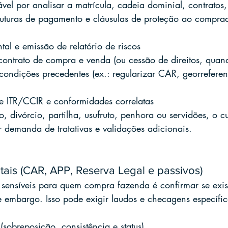
vel por analisar a matrícula, cadeia dominial, contratos,
struturas de pagamento e cláusulas de proteção ao compra
al e emissão de relatório de riscos
contrato de compra e venda (ou cessão de direitos, quand
ndições precedentes (ex.: regularizar CAR, georreferenc
e ITR/CCIR e conformidades correlatas
 divórcio, partilha, usufruto, penhora ou servidões, o cu
r demanda de tratativas e validações adicionais.
tais (CAR, APP, Reserva Legal e passivos)
sensíveis para quem compra fazenda é confirmar se exis
e embargo. Isso pode exigir laudos e checagens específic
sobreposição, consistência e status)