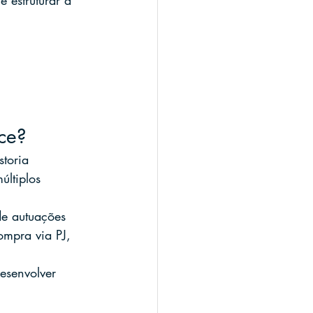
 estruturar a 
nce?
storia
últiplos 
de autuações
mpra via PJ, 
esenvolver 