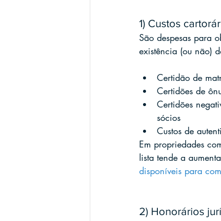
1) Custos cartorá
São despesas para ob
existência (ou não) 
Certidão de matr
Certidões de ônu
Certidões negati
sócios
Custos de autent
Em propriedades com h
lista tende a aument
disponíveis para com
2) Honorários jurí