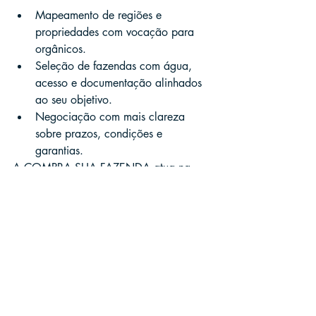
Mapeamento de regiões e 
propriedades com vocação para 
orgânicos.
Seleção de fazendas com água, 
acesso e documentação alinhados 
ao seu objetivo.
Negociação com mais clareza 
sobre prazos, condições e 
garantias.
A COMPRA SUA FAZENDA atua na 
intermediação de compra, venda e 
arrendamento de fazendas em todo o 
Brasil, conectando compradores e 
vendedores com atendimento consultivo 
e foco em segurança e agilidade. Se 
você quer avançar com assertividade, 
vale 
falar com um especialista e solicitar 
opções
 conforme seu projeto orgânico.