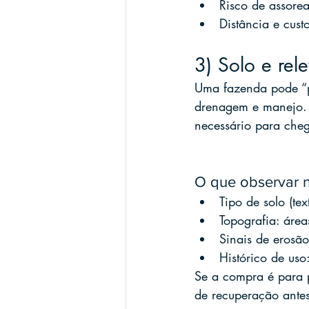
Risco de assore
Distância e cust
3) Solo e rel
Uma fazenda pode “pa
drenagem e manejo. O
necessário para cheg
O que observar n
Tipo de solo (te
Topografia: áre
Sinais de erosã
Histórico de uso
Se a compra é para p
de recuperação antes