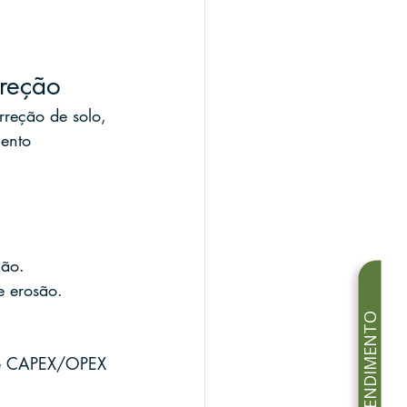
rreção
rreção de solo, 
ento 
ção.
e erosão.
.
time CAPEX/OPEX 