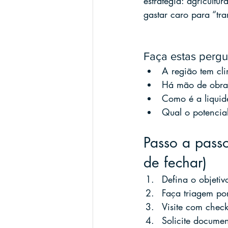
estratégia: agricultu
gastar caro para “tra
Faça estas pergu
A região tem cl
Há mão de obra e
Como é a liquid
Qual o potencial
Passo a passo
de fechar)
Defina o objetivo
Faça triagem por
Visite com checkl
Solicite documen