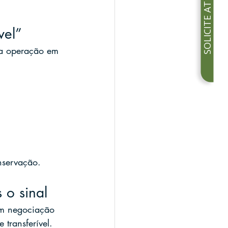
SOLICITE ATENDIMENTO
vel”
 a operação em 
onservação.
 o sinal
em negociação 
 transferível.