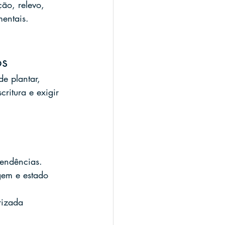
ão, relevo, 
mentais.
os
e plantar, 
critura e exigir 
pendências.
gem e estado 
rizada 