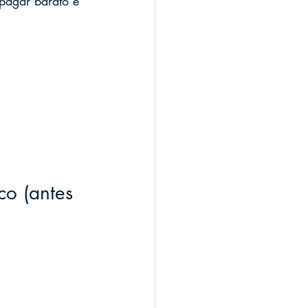
 pagar barato e 
co (antes 