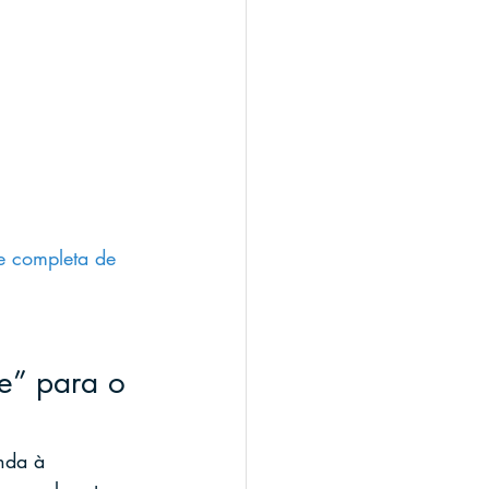
e completa de 
e” para o 
nda à 