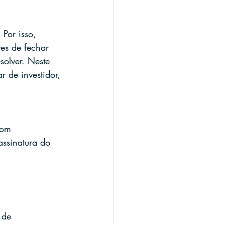
Por isso, 
tes de fechar 
olver. Neste 
r de investidor, 
com 
assinatura do 
 de 