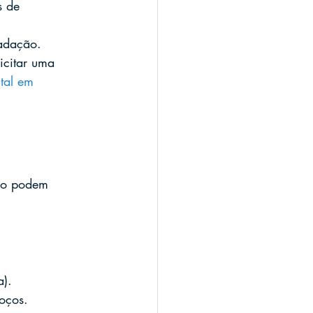
s de 
radação.
icitar uma 
tal em 
ção podem 
a).
oços.