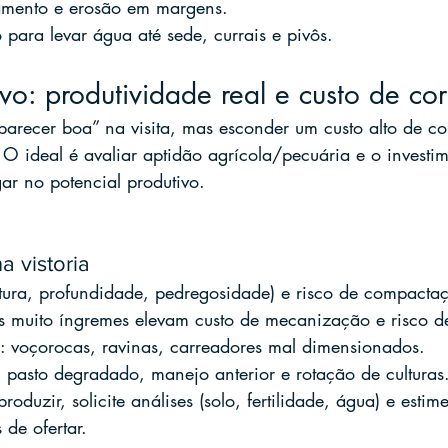
amento e erosão em margens.
o para levar água até sede, currais e pivôs.
evo: produtividade real e custo de co
recer boa” na visita, mas esconder um custo alto de co
 ideal é avaliar aptidão agrícola/pecuária e o investim
ar no potencial produtivo.
a vistoria
xtura, profundidade, pedregosidade) e risco de compacta
as muito íngremes elevam custo de mecanização e risco d
o: voçorocas, ravinas, carreadores mal dimensionados.
: pasto degradado, manejo anterior e rotação de culturas
roduzir, solicite análises (solo, fertilidade, água) e es
 de ofertar.