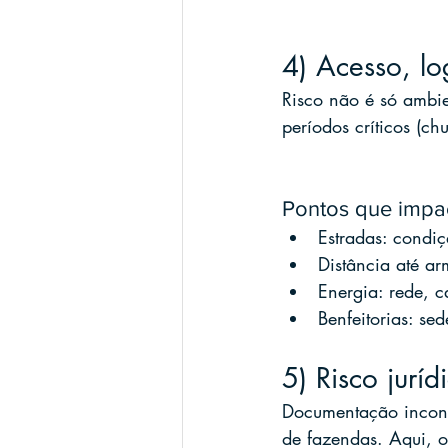
4) Acesso, log
Risco não é só ambie
períodos críticos (ch
Pontos que impa
Estradas: condiç
Distância até ar
Energia: rede, 
Benfeitorias: se
5) Risco jurí
Documentação incons
de fazendas. Aqui, o 